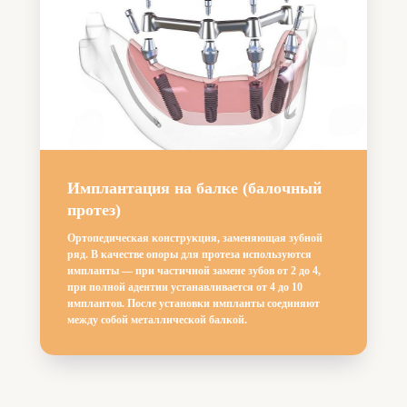
Имплантация на балке (балочный
протез)
Ортопедическая конструкция, заменяющая зубной
ряд. В качестве опоры для протеза используются
импланты — при частичной замене зубов от 2 до 4,
при полной адентии устанавливается от 4 до 10
имплантов. После установки импланты соединяют
между собой металлической балкой.