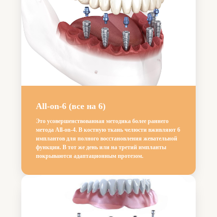
All-on-6 (все на 6)
Это усовершенствованная методика более раннего
метода All-on-4. В костную ткань челюсти вживляют 6
имплантов для полного восстановления жевательной
функции. В тот же день или на третий импланты
покрываются адаптационным протезом.